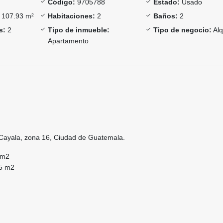
Código:
9705788
Estado:
Usado
107.93 m²
Habitaciones:
2
Baños:
2
s:
2
Tipo de inmueble:
Tipo de negocio:
Alq
Apartamento
e Cayala, zona 16, Ciudad de Guatemala.
 m2
25 m2