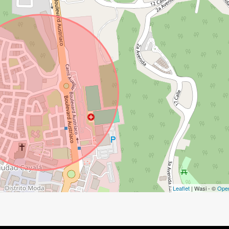
Leaflet
| Wasi - ©
Ope