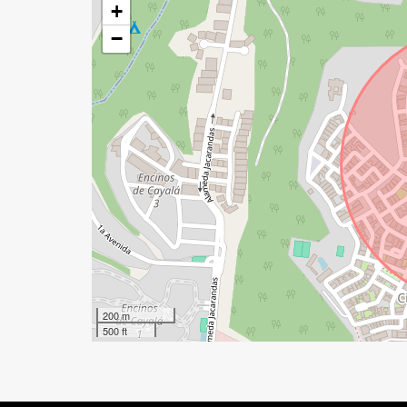
+
−
200 m
500 ft