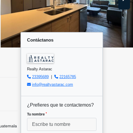
Contáctanos
Realty Astarac
23395689
|
22165785
info@realtyastarac.com
¿Prefieres que te contactemos?
*
Tu nombre
uatemala