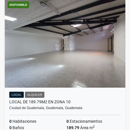
DISPONIBLE
LOCAL
ALQUILER
LOCAL DE 189.79M2 EN ZONA 10
Ciudad de Guatemala, Guatemala, Guatemala
0
Habitaciones
0
Estacionamientos
2
0
Baños
189.79
Área m