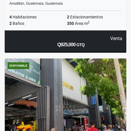
Amatitlán, Guatemala, Guatemala
4
Habitaciones
2
Estacionamientos
2
2
Baños
350
Área m
Venta
Q925,000
GTQ
DISPONIBLE