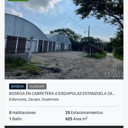
BODEGA
ALQUILER
BODEGA EN CARRETERA A ESQUIPULAS ESTANZUELA ZA…
Estanzuela, Zacapa, Guatemala
0
Habitaciones
25
Estacionamientos
2
1
Baño
625
Área m