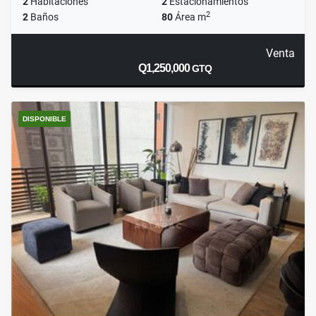
2
Habitaciones
2
Estacionamientos
2
2
Baños
80
Área m
Venta
Q1,250,000
GTQ
DISPONIBLE