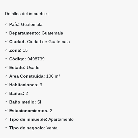
Detalles del inmueble :
País:
Guatemala
Departamento:
Guatemala
Ciudad:
Ciudad de Guatemala
Zona:
15
Código:
9498739
Estado:
Usado
Área Construida:
106 m²
Habitaciones:
3
Baños:
2
Baño medio:
Si
Estacionamientos:
2
Tipo de inmueble:
Apartamento
Tipo de negocio:
Venta