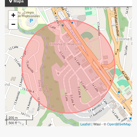
Mapa
+
−
200 m
500 ft
Leaflet
| Wasi - ©
OpenStreetMap