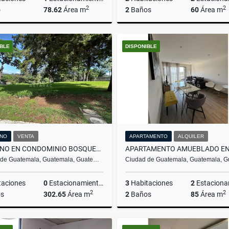
2
2
o
78.62
Área m
2
Baños
60
Área m
Alquiler
A
IBLE
DISPONIBLE
US$1,100
Q6,000
NO
VENTA
APARTAMENTO
ALQUILER
TERRENO EN CONDOMINIO BOSQUES DE VILAVERDE KM. 26 CAES
 de Guatemala, Guatemala, Guate…
Ciudad de Guatemala, Guatemala, 
taciones
0
Estacionamientos
3
Habitaciones
2
Estacionam
2
2
s
302.65
Área m
2
Baños
85
Área m
Venta
A