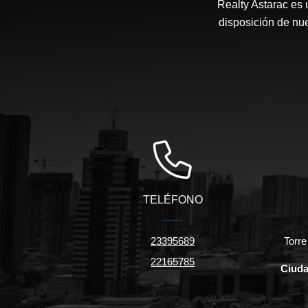
Realty Astarac es
disposición de nue
TELÉFONO
23395689
Torre
22165785
Ciuda