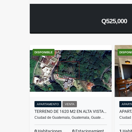
Q525,000
DISPONIBLE
DISPON
APARTAMENTO
VENTA
APART
TERRENO DE 1620 M2 EN ALTA VISTA SANTA CATARINA PINULA
Ciudad de Guatemala, Guatemala, Guate…
Ciudad
0
Habitaciones
0
Estacionamientos
1
Habi