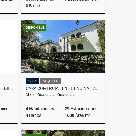
0
Baños
lquiler
Venta
DISPONIBLE
US$192,992
CASA
ALQUILER
APARTAMENTO AMUEBLADO EN EDIFICIO PARQUE 10 ZONA 10
CASA COMERCIAL EN EL ENCINAL ZONA 7 DE MIXCO
Guate…
Mixco, Guatemala, Guatemala
ientos
4
Habitaciones
29
Estacionamientos
2
4
Baños
1600
Área m
lquiler
Alquiler