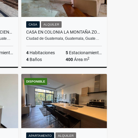
CASA
ALQUILER
TERRENOS EN RESIDENCIAL HACIENDA LO DE REYES
CASA EN COLONIA LA MONTAÑA ZONA 16
Guate…
Ciudad de Guatemala, Guatemala, Guate…
ientos
4
Habitaciones
5
Estacionamientos
2
4
Baños
400
Área m
Venta
Alquiler
DISPONIBLE
US$3,500
APARTAMENTO
ALQUILER