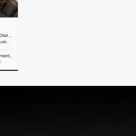
CASA EN COLONIA LO DE COY ZONA 1 DE MIXCO
Guate…
ientos
2
Venta