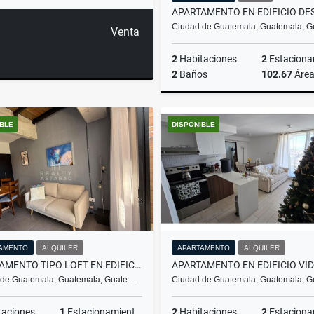
Ciudad de Guatemala, Guatemala, 
Venta
2
Habitaciones
2
Estacionam
2
Baños
102.67
Áre
IBLE
DISPONIBLE
US$125,000
AMENTO
ALQUILER
APARTAMENTO
ALQUILER
APARTAMENTO TIPO LOFT EN EDIFICIO FABRA ZONA 10
 de Guatemala, Guatemala, Guate…
Ciudad de Guatemala, Guatemala, 
taciones
1
Estacionamientos
2
Habitaciones
2
Estacionam