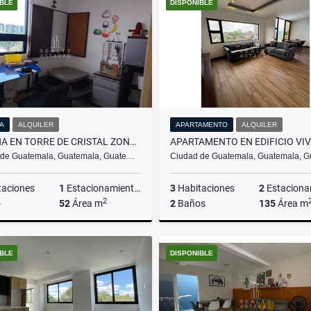
IBLE
DISPONIBLE
Q485,000
US$1,200
NA
ALQUILER
APARTAMENTO
ALQUILER
OFICINA EN TORRE DE CRISTAL ZONA 9
 de Guatemala, Guatemala, Guate…
Ciudad de Guatemala, Guatemala, 
taciones
1
Estacionamientos
3
Habitaciones
2
Estacionam
2
o
52
Área m
2
Baños
135
Área m
Alquiler
A
IBLE
DISPONIBLE
Q4,800
US$1,400