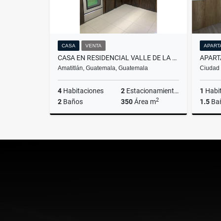
CASA
VENTA
APART
CASA EN RESIDENCIAL VALLE DE LA MARIPOSA, AMATITLÁN.
Amatitlán, Guatemala, Guatemala
Ciudad
4
Habitaciones
2
Estacionamientos
1
Habi
2
2
Baños
350
Área m
1.5
Ba
Venta
Q925,000