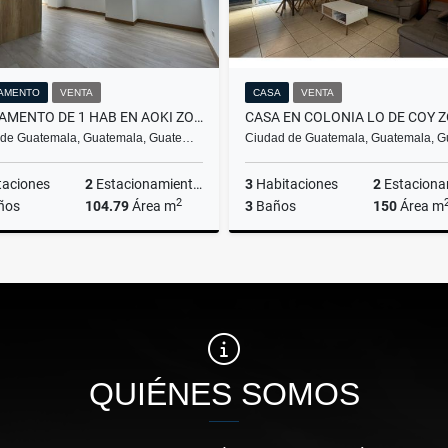
AMENTO
VENTA
CASA
VENTA
APARTAMENTO DE 1 HAB EN AOKI ZONA 14
 de Guatemala, Guatemala, Guate…
Ciudad de Guatemala, Guatemala, 
taciones
2
Estacionamientos
3
Habitaciones
2
Estacionam
2
ños
104.79
Área m
3
Baños
150
Área m
Venta
US$155,000
Q1,100,000
QUIÉNES SOMOS