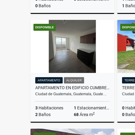
0
Baños
1
Bañ
Venta
DISPONIBLE
DISPON
Q1,940,800
APARTAMENTO
ALQUILER
TERRE
APARTAMENTO EN EDIFICIO CUMBRES DEL PEDREGAL ZONA 6
Ciudad de Guatemala, Guatemala, Guate…
Ciudad
3
Habitaciones
1
Estacionamientos
0
Habi
2
2
Baños
68
Área m
0
Baño
Alquiler