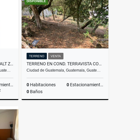
DISPONIBLE
US$12,800
TERRENO
VENTA
APARTAMENTO EN EDIFICIO VIVALT ZONA 10
TERRENO EN COND. TERRAVISTA COVENTRY KM. 16.5 CAES
Guate…
Ciudad de Guatemala, Guatemala, Guate…
ientos
0
Habitaciones
0
Estacionamientos
2
0
Baños
lquiler
Venta
Q1,000,000