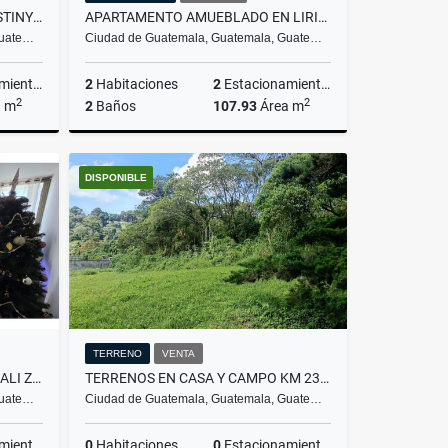
APARTAMENTO EN EDIFICIO DESTINY KM. 14.5 CAES
APARTAMENTO AMUEBLADO EN LIRIOS DE CAYALA ZONA 16
Guate…
Ciudad de Guatemala, Guatemala, Guate…
ientos
2
Habitaciones
2
Estacionamientos
2
2
a m
2
Baños
107.93
Área m
Venta
Alquiler
DISPONIBLE
US$1,600
TERRENO
VENTA
APARTAMENTO EN EDIFICIO VIDALI ZONA 5
TERRENOS EN CASA Y CAMPO KM 23.5 CARRETERA A EL SALVADOR
Guate…
Ciudad de Guatemala, Guatemala, Guate…
ientos
0
Habitaciones
0
Estacionamientos