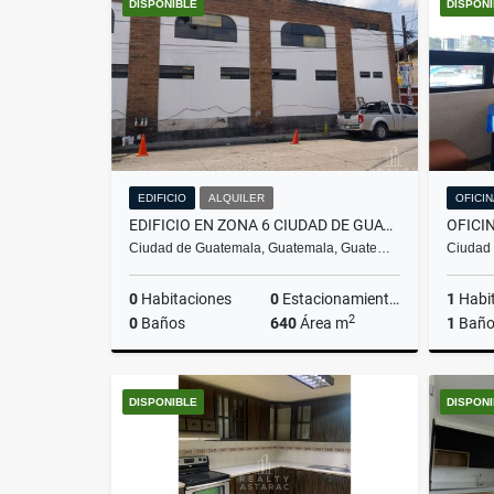
DISPONIBLE
DISPON
Q3,700
EDIFICIO
ALQUILER
OFICI
EDIFICIO EN ZONA 6 CIUDAD DE GUATEMALA
Ciudad de Guatemala, Guatemala, Guate…
Ciudad
0
Habitaciones
0
Estacionamientos
1
Habi
2
0
Baños
640
Área m
1
Bañ
Alquiler
DISPONIBLE
DISPON
US$8,960