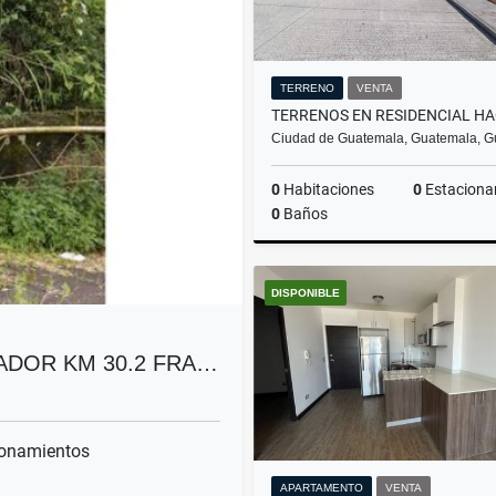
TERRENO
VENTA
Ciudad de Guatemala, Guatemala, 
0
Habitaciones
0
Estacionam
0
Baños
DISPONIBLE
Q139,000
ADOR KM 30.2 FRA…
onamientos
APARTAMENTO
VENTA