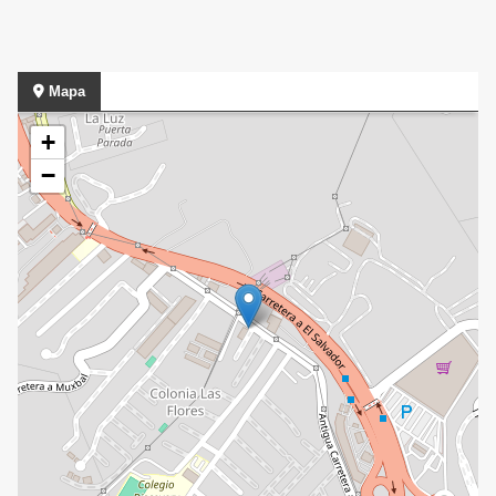
Mapa
+
−