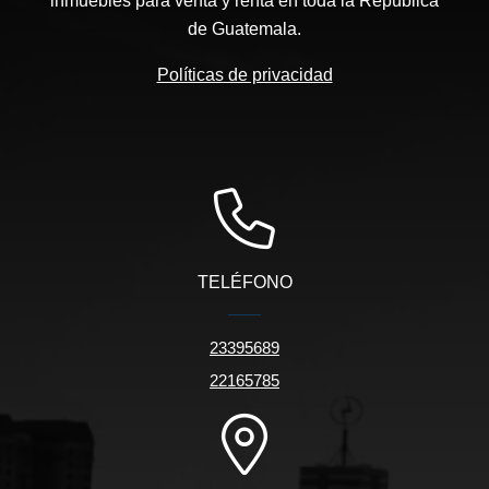
inmuebles para venta y renta en toda la República
de Guatemala.
Políticas de privacidad
TELÉFONO
23395689
22165785