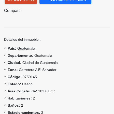
Compartir
Detalles del inmueble :
País:
Guatemala
Departamento:
Guatemala
Ciudad:
Ciudad de Guatemala
Zona:
Carretera A El Salvador
Código:
9759145
Estado:
Usado
Área Construida:
102.67 m²
Habitaciones:
2
Baños:
2
Estacionamientos:
2