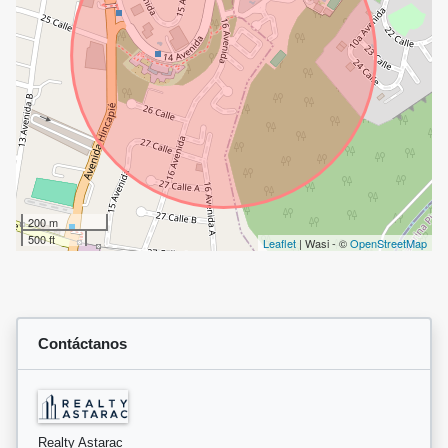
200 m
500 ft
Leaflet
| Wasi - ©
OpenStreetMap
Contáctanos
Realty Astarac