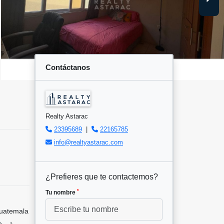
Contáctanos
Realty Astarac
23395689
|
22165785
info@realtyastarac.com
¿Prefieres que te contactemos?
*
Tu nombre
uatemala