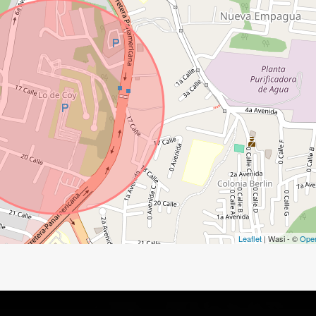
Leaflet
| Wasi - ©
Ope