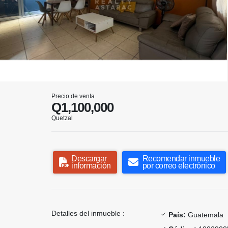
Precio de venta
Q1,100,000
Quetzal
Descargar
Recomendar inmueble
información
por correo electrónico
Detalles del inmueble :
País:
Guatemala