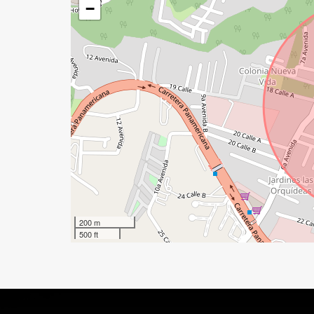
−
200 m
500 ft