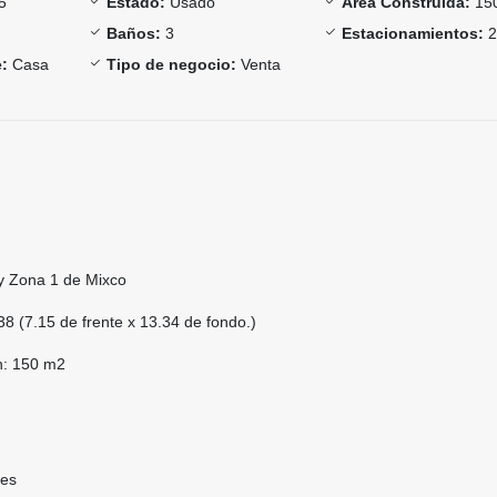
5
Estado:
Usado
Área Construida:
15
Baños:
3
Estacionamientos:
:
Casa
Tipo de negocio:
Venta
y Zona 1 de Mixco
38 (7.15 de frente x 13.34 de fondo.)
ón: 150 m2
tes