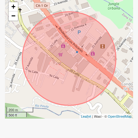
+
−
200 m
500 ft
Leaflet
| Wasi - ©
OpenStreetMap