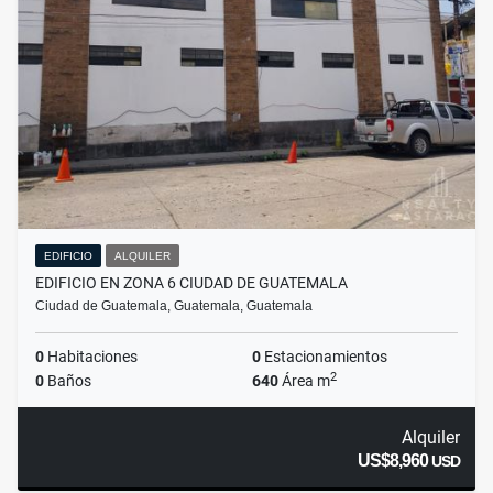
EDIFICIO
ALQUILER
EDIFICIO EN ZONA 6 CIUDAD DE GUATEMALA
Ciudad de Guatemala, Guatemala, Guatemala
0
Habitaciones
0
Estacionamientos
2
0
Baños
640
Área m
Alquiler
US$8,960
USD