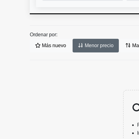
Ordenar por:
Más nuevo
Menor precio
May