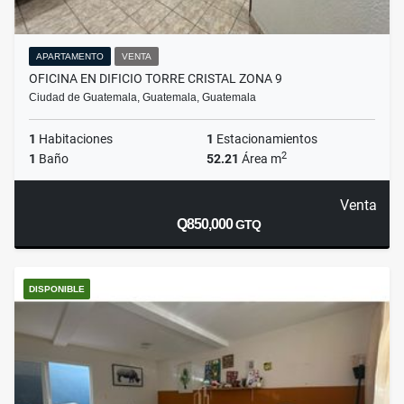
APARTAMENTO
VENTA
OFICINA EN DIFICIO TORRE CRISTAL ZONA 9
Ciudad de Guatemala, Guatemala, Guatemala
1
Habitaciones
1
Estacionamientos
2
1
Baño
52.21
Área m
Venta
Q850,000
GTQ
DISPONIBLE