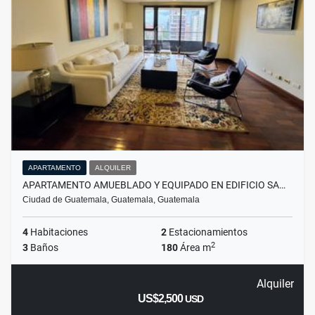
APARTAMENTO
ALQUILER
APARTAMENTO AMUEBLADO Y EQUIPADO EN EDIFICIO SA…
Ciudad de Guatemala, Guatemala, Guatemala
4
Habitaciones
2
Estacionamientos
2
3
Baños
180
Área m
Alquiler
US$2,500
USD