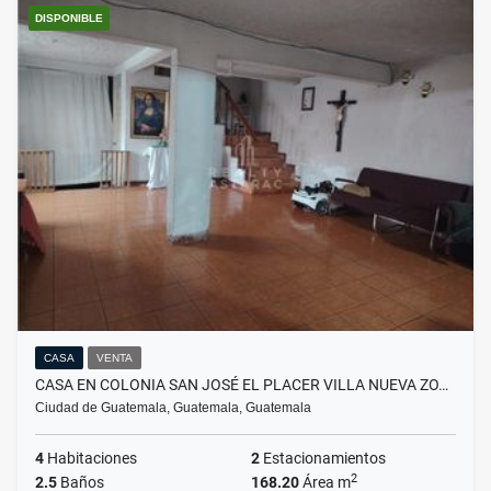
DISPONIBLE
CASA
VENTA
CASA EN COLONIA SAN JOSÉ EL PLACER VILLA NUEVA ZO…
Ciudad de Guatemala, Guatemala, Guatemala
4
Habitaciones
2
Estacionamientos
2
2.5
Baños
168.20
Área m