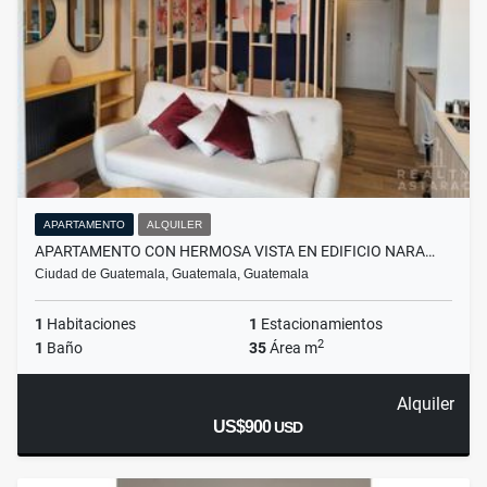
APARTAMENTO
ALQUILER
APARTAMENTO CON HERMOSA VISTA EN EDIFICIO NARA…
Ciudad de Guatemala, Guatemala, Guatemala
1
Habitaciones
1
Estacionamientos
2
1
Baño
35
Área m
Alquiler
US$900
USD