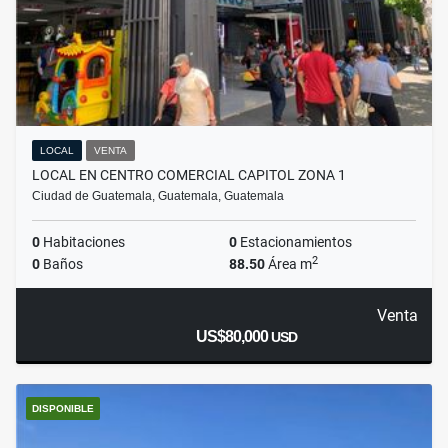
LOCAL
VENTA
LOCAL EN CENTRO COMERCIAL CAPITOL ZONA 1
Ciudad de Guatemala, Guatemala, Guatemala
0
Habitaciones
0
Estacionamientos
2
0
Baños
88.50
Área m
Venta
US$80,000
USD
DISPONIBLE