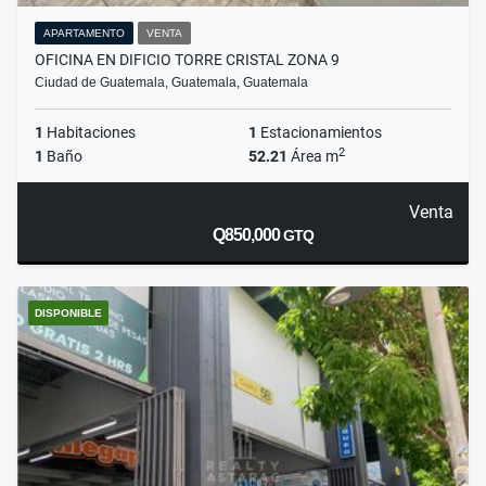
APARTAMENTO
VENTA
OFICINA EN DIFICIO TORRE CRISTAL ZONA 9
Ciudad de Guatemala, Guatemala, Guatemala
1
Habitaciones
1
Estacionamientos
2
1
Baño
52.21
Área m
Venta
Q850,000
GTQ
DISPONIBLE