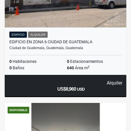
EDIFICIO
ALQUILER
EDIFICIO EN ZONA 6 CIUDAD DE GUATEMALA
Ciudad de Guatemala, Guatemala, Guatemala
0
Habitaciones
0
Estacionamientos
2
0
Baños
640
Área m
Alquiler
US$8,960
USD
DISPONIBLE