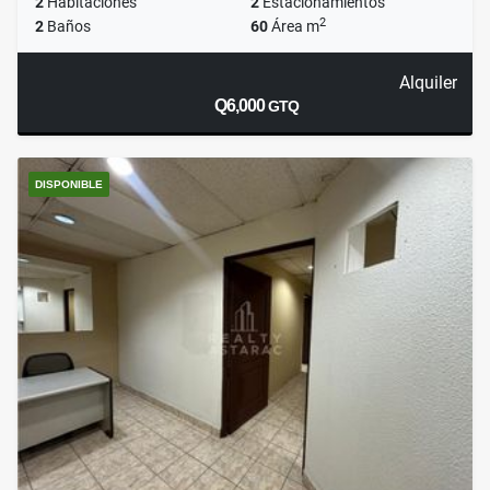
2
Habitaciones
2
Estacionamientos
2
2
Baños
60
Área m
Alquiler
Q6,000
GTQ
DISPONIBLE